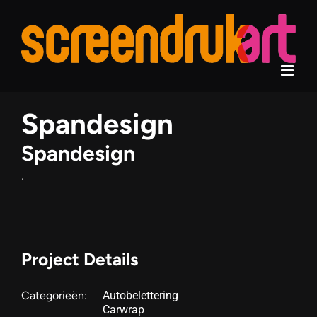
Ga
naar
inhoud
Spandesign
Spandesign
.
Project Details
Categorieën:
Autobelettering
Carwrap