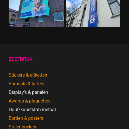
Gemeente Tilburg
ZEEFDRUK
Stickers & etiketten
Parasols & luifels
Display’s & panelen
Awards & plaquettes
Hout/kunststof/metaal
Borden & posters
Stalenboeken