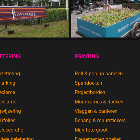
TTERING
PRINTING
lettering
Roll & pop-up panelen
marking
Spandoeken
reclame
Projectborden
reclame
Muurframes & doeken
wijzering
Vlaggen & banieren
)folies
Behang & muurstickers
ldecoratie
Mijn foto groot
riële belettering
Evenementen doeken