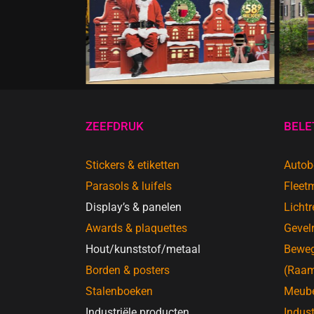
Postcode Loterij Feestdagen
ZEEFDRUK
BELE
Stickers & etiketten
Autobe
Parasols & luifels
Fleet
Display’s & panelen
Licht
Awards & plaquettes
Gevel
Hout/kunststof/metaal
Beweg
Borden & posters
(Raam
Stalenboeken
Meube
Industriële producten
Indust