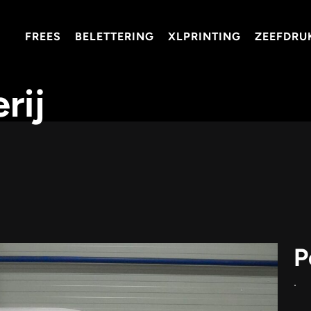
FREES
BELETTERING
XLPRINTING
ZEEFDRU
rij
P
.