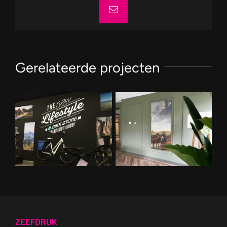
E-
mail
Gerelateerde projecten
E-Bike Store Goirle
ZEEFDRUK