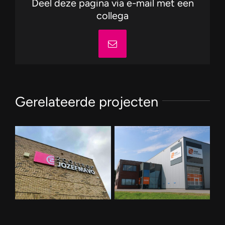
Deel deze pagina via e-mail met een
collega
E-
mail
Gerelateerde projecten
Visual Workplace