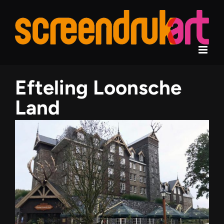
Ga
naar
inhoud
Efteling Loonsche
Land
View
Larger
Image